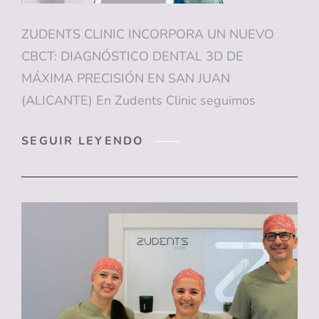
ZUDENTS CLINIC INCORPORA UN NUEVO
CBCT: DIAGNÓSTICO DENTAL 3D DE
MÁXIMA PRECISIÓN EN SAN JUAN
(ALICANTE) En Zudents Clinic seguimos
ZUDENTS
SEGUIR LEYENDO
CLINIC
INCORPORA
UN
NUEVO
CBCT:
DIAGNÓSTICO
DENTAL
3D
DE
MÁXIMA
PRECISIÓN