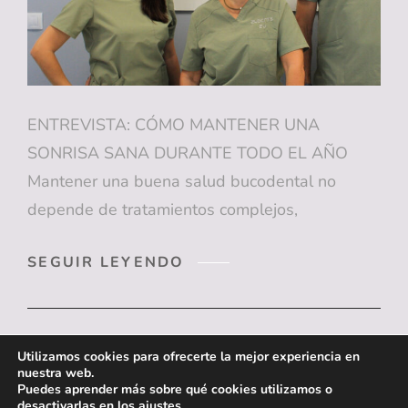
EN
SAN
JUAN
(ALICANTE)
ENTREVISTA: CÓMO MANTENER UNA
SONRISA SANA DURANTE TODO EL AÑO
Mantener una buena salud bucodental no
depende de tratamientos complejos,
ENTREVISTA:
SEGUIR LEYENDO
CÓMO
MANTENER
UNA
SONRISA
Utilizamos cookies para ofrecerte la mejor experiencia en
SANA
nuestra web.
DURANTE
Puedes aprender más sobre qué cookies utilizamos o
TODO
desactivarlas en los
ajustes
.