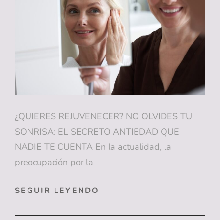
LA
REVISIÓN
DENTAL
QUE
NO
PUEDE
FALTAR
¿QUIERES REJUVENECER? NO OLVIDES TU
SONRISA: EL SECRETO ANTIEDAD QUE
NADIE TE CUENTA En la actualidad, la
preocupación por la
¿QUIERES
SEGUIR LEYENDO
REJUVENECER?
NO