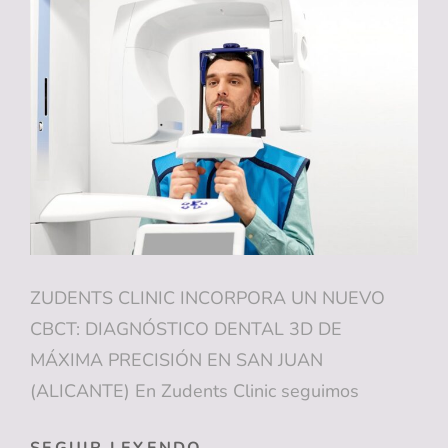
ESTRÉS
ACUMULADO
DEL
INICIO
DE
AÑO
PUEDE
AFECTAR
A
LA
ATM
ZUDENTS CLINIC INCORPORA UN NUEVO
CBCT: DIAGNÓSTICO DENTAL 3D DE
MÁXIMA PRECISIÓN EN SAN JUAN
(ALICANTE) En Zudents Clinic seguimos
ZUDENTS