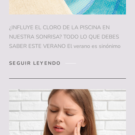
DE
HACERLO
¿INFLUYE EL CLORO DE LA PISCINA EN
NUESTRA SONRISA? TODO LO QUE DEBES
SABER ESTE VERANO El verano es sinónimo
¿INFLUYE
SEGUIR LEYENDO
EL
CLORO
DE
LA
PISCINA
EN
NUESTRA
SONRISA?
TODO
LO