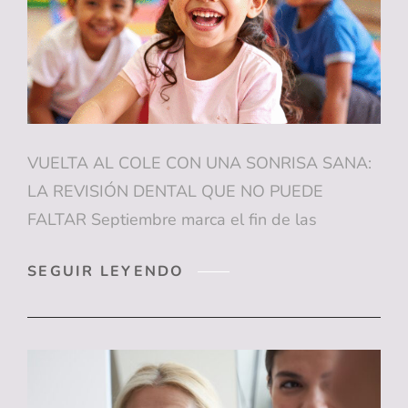
CHUCHES
SIN
DAÑAR
LOS
DIENTES
VUELTA AL COLE CON UNA SONRISA SANA:
LA REVISIÓN DENTAL QUE NO PUEDE
FALTAR Septiembre marca el fin de las
VUELTA
SEGUIR LEYENDO
AL
COLE
CON
UNA
SONRISA
SANA: