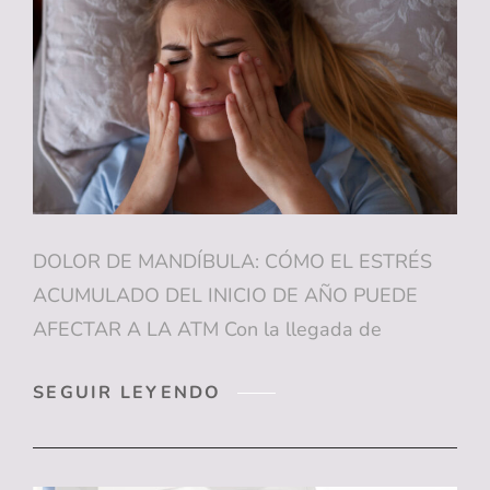
EFICACES
DOLOR DE MANDÍBULA: CÓMO EL ESTRÉS
ACUMULADO DEL INICIO DE AÑO PUEDE
AFECTAR A LA ATM Con la llegada de
DOLOR
SEGUIR LEYENDO
DE
MANDÍBULA:
CÓMO
EL