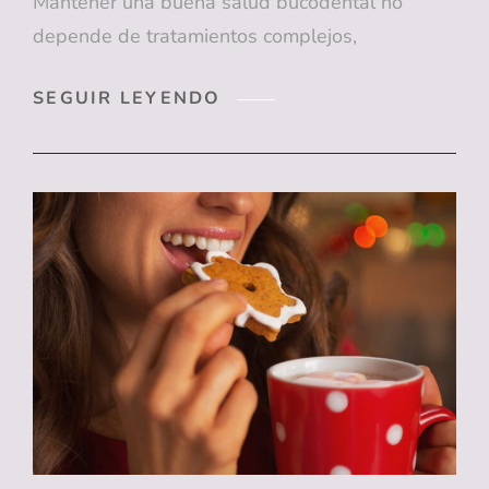
Mantener una buena salud bucodental no
depende de tratamientos complejos,
ENTREVISTA:
SEGUIR LEYENDO
CÓMO
MANTENER
UNA
SONRISA
SANA
DURANTE
TODO
EL
AÑO