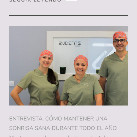
SEGUIR LEYENDO
CLINIC
INCORPORA
UN
NUEVO
CBCT:
DIAGNÓSTICO
DENTAL
3D
DE
MÁXIMA
PRECISIÓN
EN
SAN
JUAN
(ALICANTE)
ENTREVISTA: CÓMO MANTENER UNA
SONRISA SANA DURANTE TODO EL AÑO