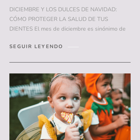
DICIEMBRE Y LOS DULCES DE NAVIDAD:
CÓMO PROTEGER LA SALUD DE TUS
DIENTES El mes de diciembre es sinónimo de
DICIEMBRE
SEGUIR LEYENDO
Y
LOS
DULCES
DE
NAVIDAD:
CÓMO
PROTEGER
LA
SALUD
DE
TUS
DIENTES