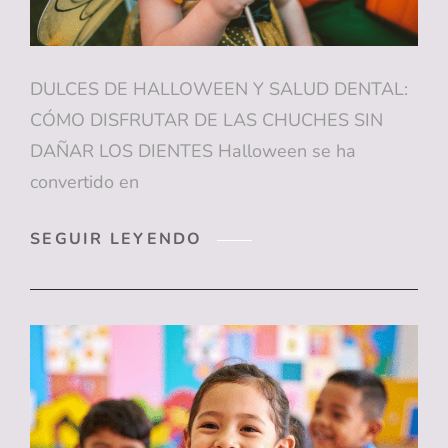
DULCES DE HALLOWEEN Y SALUD DENTAL:
CÓMO DISFRUTAR DE LAS CHUCHES SIN
DAÑAR LOS DIENTES Halloween se ha
convertido en
DULCES
SEGUIR LEYENDO
DE
HALLOWEEN
Y
SALUD
DENTAL:
CÓMO
DISFRUTAR
DE
LAS