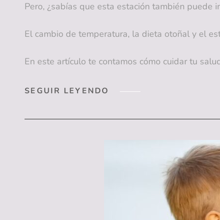
Pero, ¿sabías que esta estación también puede in
El cambio de temperatura, la dieta otoñal y el e
En este artículo te contamos cómo cuidar tu salu
CUIDAR
SEGUIR LEYENDO
TU
SALUD
BUCAL
EN
OTOÑO:
CONSEJOS
PARA
UNA
SONRISA
BRILLANTE
TODO
EL