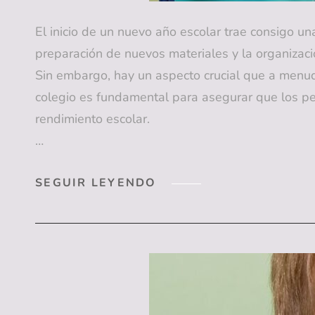
El inicio de un nuevo año escolar trae consigo u
preparación de nuevos materiales y la organizació
Sin embargo, hay un aspecto crucial que a menudo
colegio es fundamental para asegurar que los p
rendimiento escolar.
…
LA
SEGUIR LEYENDO
IMPORTANCIA
DE
UNA
REVISIÓN
DENTAL
ANTES
DE
VOLVER