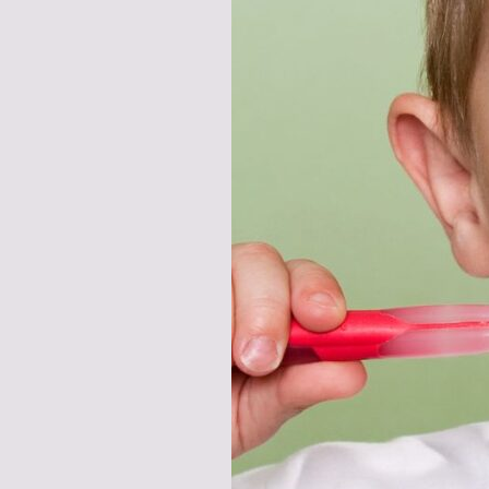
AL
COLEGIO:
¿CUÁNDO
ES
EL
MOMENTO
IDEAL?