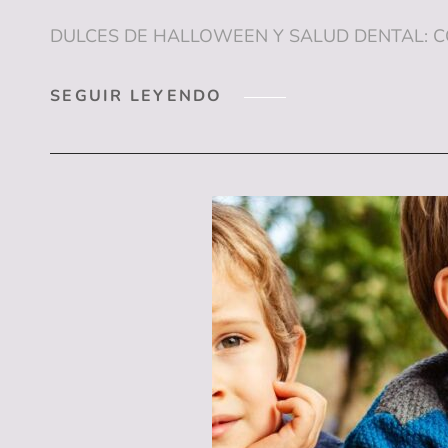
DULCES DE HALLOWEEN Y SALUD DENTAL: CÓM
DULCES
SEGUIR LEYENDO
DE
HALLOWEEN
Y
SALUD
DENTAL:
CÓMO
DISFRUTAR
DE
LAS
CHUCHES
SIN
DAÑAR
LOS
DIENTES