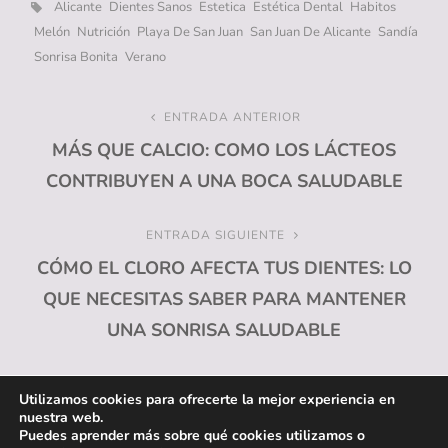
Etiquetas,
Alicante
Dientes Sanos
Estetica
Estética Dental
Habitos
Melón
Nutrición
Playa De San Juan
San Juan De Alicante
Sandía
Sonrisa Bonita
Verano
Navegación
ENTRADA ANTERIOR
Entrada
MÁS QUE CALCIO: COMO LOS LÁCTEOS
anterior
de
CONTRIBUYEN A UNA BOCA SALUDABLE
entradas
ENTRADA SIGUIENTE
Entrada
CÓMO EL CLORO AFECTA TUS DIENTES: LO
siguiente
QUE NECESITAS SABER PARA MANTENER
UNA SONRISA SALUDABLE
Utilizamos cookies para ofrecerte la mejor experiencia en
nuestra web.
Puedes aprender más sobre qué cookies utilizamos o