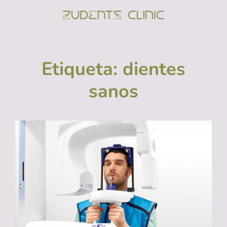
ZUDENTS
Clínica Dental En
Alicante
Etiqueta:
dientes
sanos