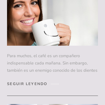
SER
UN
NIDO
DE
BACTERIAS?
APRENDE
A
CUIDARLO
CORRECTAMENTE
Para muchos, el café es un compañero
indispensable cada mañana. Sin embargo,
también es un enemigo conocido de los dientes
¿CEPILLARTE
SEGUIR LEYENDO
DESPUÉS
DE
TOMAR
CAFÉ?