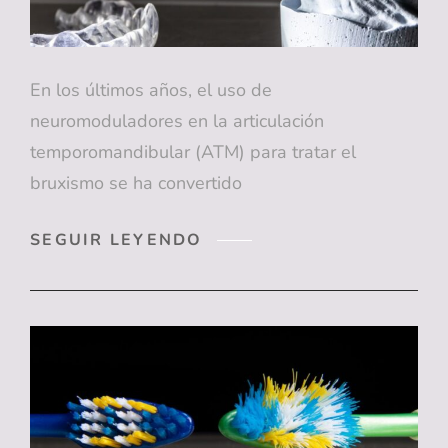
En los últimos años, el uso de
neuromoduladores en la articulación
temporomandibular (ATM) para tratar el
bruxismo se ha convertido
NEUROMODULADORES
SEGUIR LEYENDO
PARA
EL
BRUXISMO:
¿SOLUCIÓN
O
SIMPLEALIVIO
TEMPORAL?