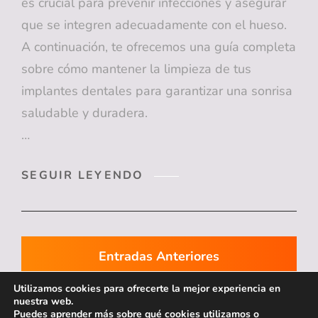
es crucial para prevenir infecciones y asegurar
que se integren adecuadamente con el hueso.
A continuación, te ofrecemos una guía completa
sobre cómo mantener la limpieza de tus
implantes dentales para garantizar una sonrisa
saludable y duradera.
…
¡DESCUBRE
SEGUIR LEYENDO
CÓMO
LIMPIAR
TUS
IMPLANTES
Navegación
DENTALES
Entradas Anteriores
PARA
de
UNA
Utilizamos cookies para ofrecerte la mejor experiencia en
SONRISA
nuestra web.
entradas
Puedes aprender más sobre qué cookies utilizamos o
SALUDABLE