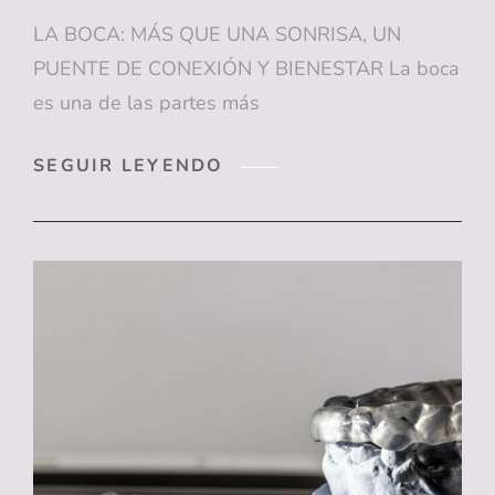
LA BOCA: MÁS QUE UNA SONRISA, UN
PUENTE DE CONEXIÓN Y BIENESTAR La boca
es una de las partes más
LA
SEGUIR LEYENDO
BOCA:
MÁS
QUE
UNA
SONRISA,
UN
PUENTE
DE
CONEXIÓN
Y
BIENESTAR