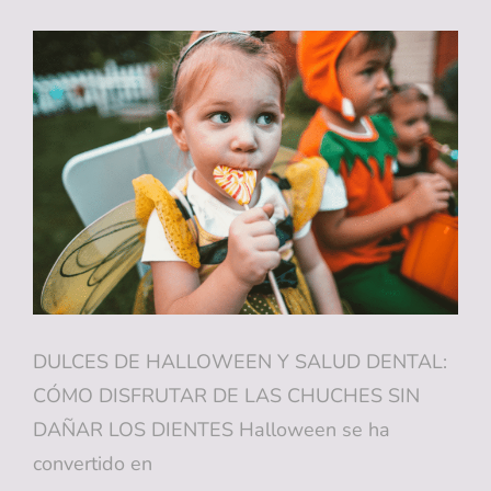
DULCES
DE
NAVIDAD:
CÓMO
PROTEGER
LA
SALUD
DE
TUS
DIENTES
DULCES DE HALLOWEEN Y SALUD DENTAL:
CÓMO DISFRUTAR DE LAS CHUCHES SIN
DAÑAR LOS DIENTES Halloween se ha
convertido en