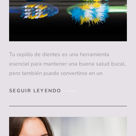
Tu cepillo de dientes es una herramienta
esencial para mantener una buena salud bucal,
pero también puede convertirse en un
¿SABÍAS
SEGUIR LEYENDO
QUE
TU
CEPILLO
DE
DIENTES
PODRÍA