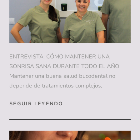
MÁXIMA
PRECISIÓN
EN
SAN
JUAN
(ALICANTE)
ENTREVISTA: CÓMO MANTENER UNA
SONRISA SANA DURANTE TODO EL AÑO
Mantener una buena salud bucodental no
depende de tratamientos complejos,
ENTREVISTA:
SEGUIR LEYENDO
CÓMO
MANTENER
UNA
SONRISA
SANA