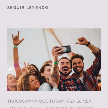
DULCES
SEGUIR LEYENDO
DE
HALLOWEEN
Y
SALUD
DENTAL:
CÓMO
DISFRUTAR
DE
LAS
CHUCHES
SIN
DAÑAR
LOS
DIENTES
TRUCOS PARA QUE TU SONRISA SE VEA