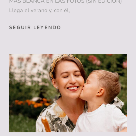
MÁS BLANCA EN LAS FOTOS (SIN EDICIÓN)
Llega el verano y, con él,
TRUCOS
SEGUIR LEYENDO
PARA
QUE
TU
SONRISA
SE
VEA
MÁS
BLANCA
EN
LAS
FOTOS
(SIN
EDICIÓN)