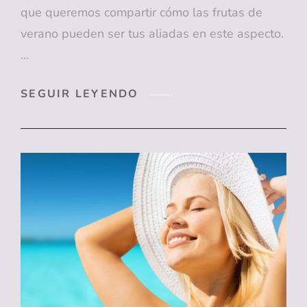
que queremos compartir cómo las frutas de
verano pueden ser tus aliadas en este aspecto.
…
¿SABÍAS
SEGUIR LEYENDO
QUE
ESTAS
FRUTAS
DE
VERANO
BENEFICIAN
TUS
DIENTES?