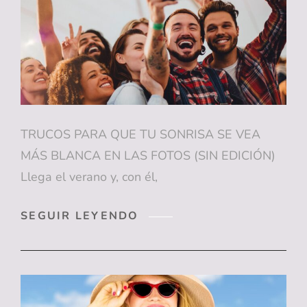
TRUCOS PARA QUE TU SONRISA SE VEA
MÁS BLANCA EN LAS FOTOS (SIN EDICIÓN)
Llega el verano y, con él,
TRUCOS
SEGUIR LEYENDO
PARA
QUE
TU
SONRISA
SE
VEA