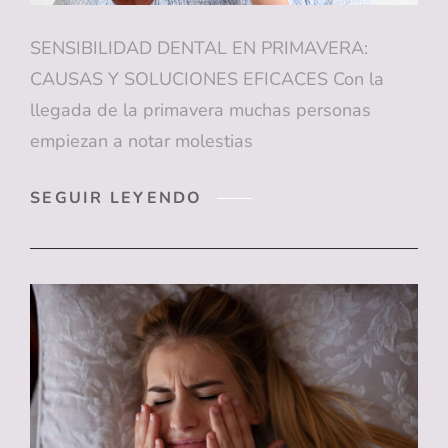
SENSIBILIDAD DENTAL EN PRIMAVERA:
CAUSAS Y SOLUCIONES EFICACES Con la
llegada de la primavera muchas personas
empiezan a notar molestias
SENSIBILIDAD
SEGUIR LEYENDO
DENTAL
EN
PRIMAVERA:
CAUSAS
Y
SOLUCIONES
EFICACES