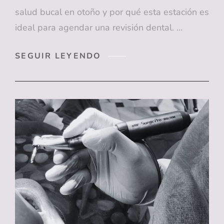
salud bucal en otoño y por qué esta estación es
ideal para agendar una revisión dental. …
CUIDAR
SEGUIR LEYENDO
TU
SALUD
BUCAL
EN
OTOÑO:
CONSEJOS
PARA
UNA
SONRISA
BRILLANTE
TODO
EL
AÑO