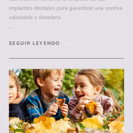
implantes dentales para garantizar una sonrisa
saludable y duradera.
…
¡DESCUBRE
SEGUIR LEYENDO
CÓMO
LIMPIAR
TUS
IMPLANTES
DENTALES
PARA
UNA
SONRISA
SALUDABLE
Y
DURADERA!