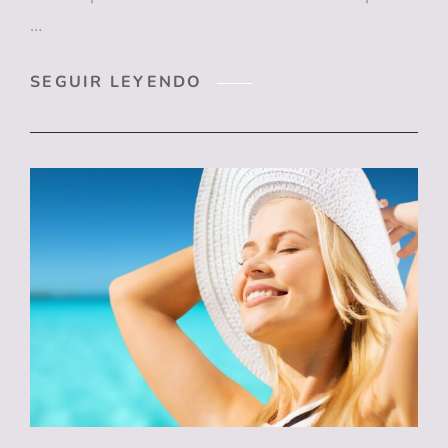
…
¿SABÍAS
SEGUIR LEYENDO
QUE
ESTAS
FRUTAS
DE
VERANO
BENEFICIAN
TUS
DIENTES?