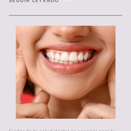
IMPLANTES
SEGUIR LEYENDO
DENTALES
EN
ZUDENTS
CLINIC:
CALIDAD
SUPERIOR
A
UN
PRECIO
ASEQUIBLE