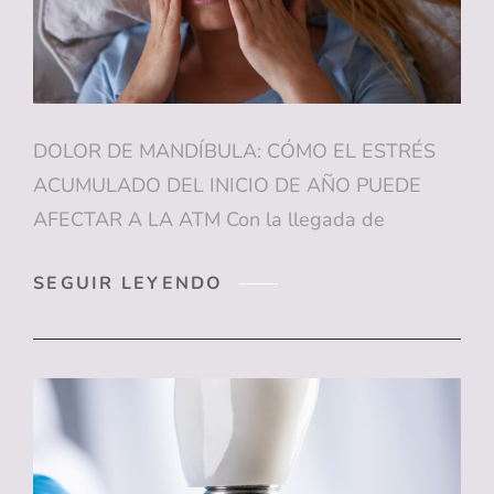
DOLOR DE MANDÍBULA: CÓMO EL ESTRÉS
ACUMULADO DEL INICIO DE AÑO PUEDE
AFECTAR A LA ATM Con la llegada de
DOLOR
SEGUIR LEYENDO
DE
MANDÍBULA:
CÓMO
EL
ESTRÉS
ACUMULADO
DEL
INICIO