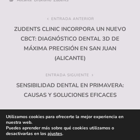
Navegación
ENTRADA ANTERIOR
Entrada
ZUDENTS CLINIC INCORPORA UN NUEVO
anterior
de
CBCT: DIAGNÓSTICO DENTAL 3D DE
entradas
MÁXIMA PRECISIÓN EN SAN JUAN
(ALICANTE)
ENTRADA SIGUIENTE
Entrada
SENSIBILIDAD DENTAL EN PRIMAVERA:
siguiente
CAUSAS Y SOLUCIONES EFICACES
Utilizamos cookies para ofrecerte la mejor experiencia en
nuestra web.
Puedes aprender más sobre qué cookies utilizamos o
desactivarlas en los
ajustes
.
MENÚ