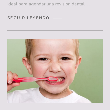
ideal para agendar una revisión dental. …
CUIDAR
SEGUIR LEYENDO
TU
SALUD
BUCAL
EN
OTOÑO:
CONSEJOS
PARA
UNA
SONRISA
BRILLANTE
TODO
EL
AÑO