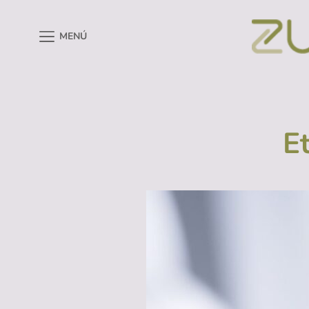
MENÚ
E