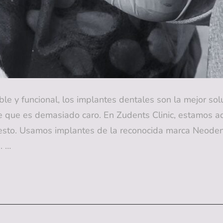
ble y funcional, los implantes dentales son la mejor s
de que es demasiado caro. En Zudents Clinic, estamos a
esto. Usamos implantes de la reconocida marca Neodent
. …