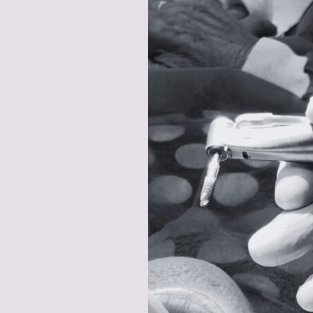
OTOÑO:
CONSEJOS
PARA
UNA
SONRISA
BRILLANTE
TODO
EL
AÑO