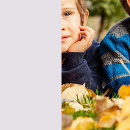
SALUDABLE
Y
DURADERA!