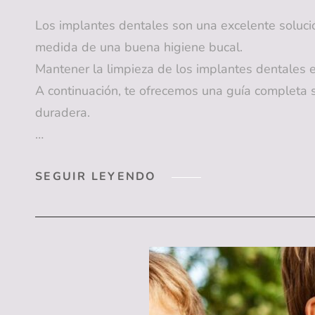
Los implantes dentales son una excelente soluci
medida de una buena higiene bucal.
Mantener la limpieza de los implantes dentales e
A continuación, te ofrecemos una guía completa 
duradera.
…
¡DESCUBRE
SEGUIR LEYENDO
CÓMO
LIMPIAR
TUS
IMPLANTES
DENTALES
PARA
UNA
SONRISA