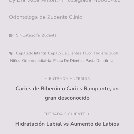
By Dra. Alba Antón // nº colegiada: 46005422
Odontóloga de Zudents Clinic
Categorías
Sin Categoría
Zudents
Etiquetas,
Cepillado Infantil
Cepillo De Dientes
Fluor
Higiene Bucal
Niños
Odontopediatria
Pasta De Dientes
Pasta Dentífrica
Navegación
ENTRADA ANTERIOR
Entrada
Caries de Biberón o Caries Rampante, un
anterior
de
gran desconocido
entradas
ENTRADA SIGUIENTE
Entrada
Hidratación Labial vs Aumento de Labios
siguiente