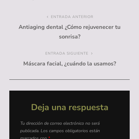
Navegación
ENTRADA ANTERIOR
Entrada
Antiaging dental ¿Cómo rejuvenecer tu
anterior
de
sonrisa?
entradas
ENTRADA SIGUIENTE
Entrada
Máscara facial, ¿cuándo la usamos?
siguiente
Deja una respuesta
Tu dirección de correo electrónico no será
publicada.
Los campos obligatorios están
marcados con
*