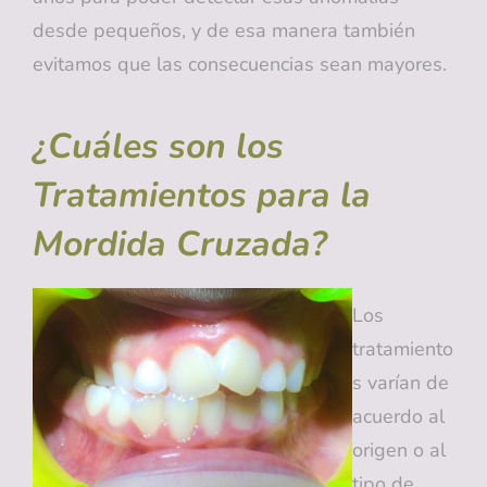
desde pequeños, y de esa manera también
evitamos que las consecuencias sean mayores.
¿Cuáles son los
Tratamientos para la
Mordida Cruzada?
Los
tratamiento
s varían de
acuerdo al
origen o al
tipo de