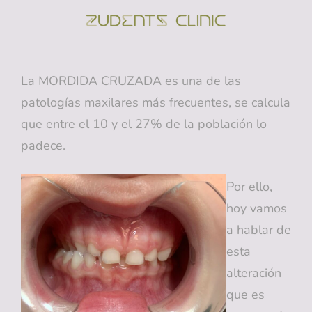
ZUDENTS
Clínica Dental En
Alicante
La MORDIDA CRUZADA es una de las
patologías maxilares más frecuentes, se calcula
que entre el 10 y el 27% de la población lo
padece.
Por ello,
hoy vamos
a hablar de
esta
alteración
que es