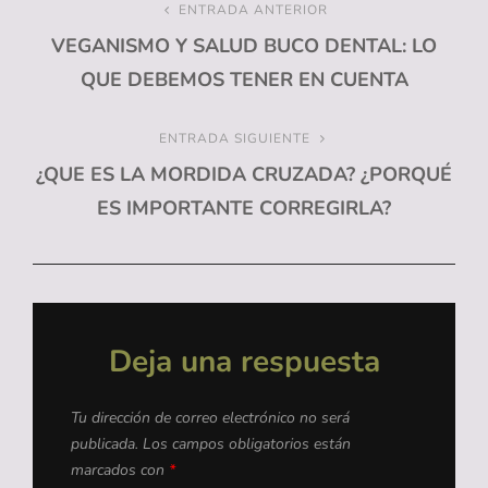
Navegación
ENTRADA ANTERIOR
Entrada
VEGANISMO Y SALUD BUCO DENTAL: LO
anterior
de
QUE DEBEMOS TENER EN CUENTA
entradas
ENTRADA SIGUIENTE
Entrada
¿QUE ES LA MORDIDA CRUZADA? ¿PORQUÉ
siguiente
ES IMPORTANTE CORREGIRLA?
Deja una respuesta
Tu dirección de correo electrónico no será
publicada.
Los campos obligatorios están
marcados con
*