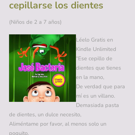
cepillarse los dientes
(Niños de 2 a 7 años)
Léelo Gratis en
Kindle Unlimited
“Ese cepillo de
dientes que tienes
en la mano,
De verdad que para
mí es un villano.
Demasiada pasta
de dientes, un dulce necesito,
Aliméntame por favor, al menos solo un
poquito.