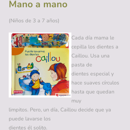
Mano a mano
(Niños de 3 a 7 años)
Cada día mama le
cepilla los dientes a
Caillou. Usa una
pasta de
dientes especial y
hace suaves círculos
hasta que quedan
muy
limpitos. Pero, un día, Caillou decide que ya
puede lavarse los
dientes él solito.