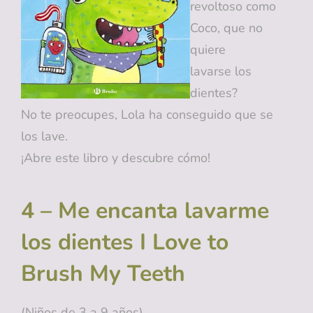
revoltoso como
Coco, que no
quiere
lavarse los
dientes?
No te preocupes, Lola ha conseguido que se
los lave.
¡Abre este libro y descubre cómo!
4 – Me encanta lavarme
los dientes I Love to
Brush My Teeth
(Niños de 3 a 9 años)