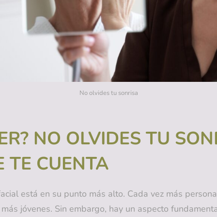
No olvides tu sonrisa
ER? NO OLVIDES TU SON
E TE CUENTA
 facial está en su punto más alto. Cada vez más persona
se más jóvenes. Sin embargo, hay un aspecto fundament