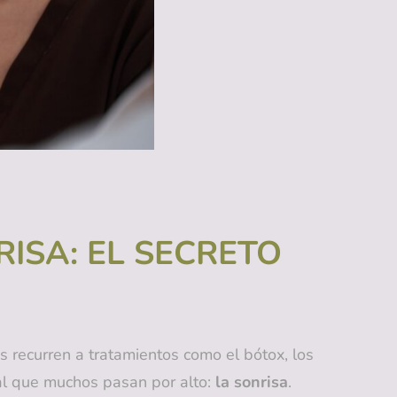
RISA: EL SECRETO
s recurren a tratamientos como el bótox, los
al que muchos pasan por alto:
la sonrisa
.