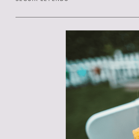
Y
LOS
DULCES
DE
NAVIDAD:
CÓMO
PROTEGER
LA
SALUD
DE
TUS
DIENTES