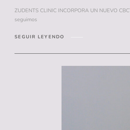
ZUDENTS CLINIC INCORPORA UN NUEVO CBCT:
seguimos
ZUDENTS
SEGUIR LEYENDO
CLINIC
INCORPORA
UN
NUEVO
CBCT:
DIAGNÓSTICO
DENTAL
3D
DE
MÁXIMA
PRECISIÓN
EN
SAN
JUAN