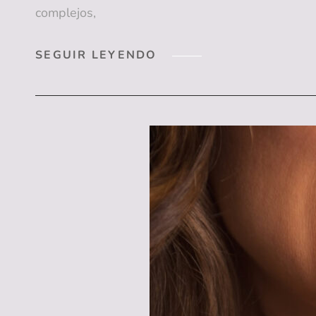
complejos,
ENTREVISTA:
SEGUIR LEYENDO
CÓMO
MANTENER
UNA
SONRISA
SANA
DURANTE
TODO
EL
AÑO