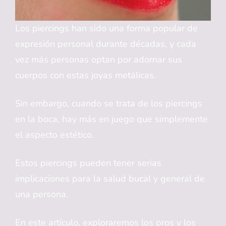
Los piercings han sido una forma popular de
expresión personal durante décadas, y cada
vez más personas optan por adornar sus
cuerpos con estas joyas metálicas.
Sin embargo, cuando se trata de los piercings
en la boca, hay más en juego que simplemente
el aspecto estético.
Estos piercings pueden tener serias
implicaciones para la salud bucal y general de
una persona.
En este artículo, exploraremos los pros y los