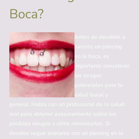
Boca?
Antes de decidirte a
hacerte un piercing
en la boca, es
importante considerar
los riesgos
potenciales para tu
salud bucal y
general. Habla con un profesional de la salud
oral para obtener asesoramiento sobre los
posibles riesgos y cómo minimizarlos. Si
decides seguir adelante con un piercing en la