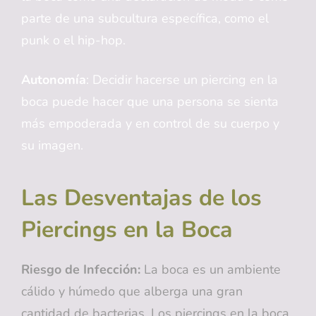
parte de una subcultura específica, como el
punk o el hip-hop.
Autonomía
: Decidir hacerse un piercing en la
boca puede hacer que una persona se sienta
más empoderada y en control de su cuerpo y
su imagen.
Las Desventajas de los
Piercings en la Boca
Riesgo de Infección:
La boca es un ambiente
cálido y húmedo que alberga una gran
cantidad de bacterias. Los piercings en la boca