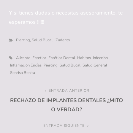
Y si tienes dudas o necesitas asesoramiento, te
esperamos !!!!!!
Categorías
Piercing, Salud Bucal.
Zudents
Etiquetas,
Alicante
Estetica
Estética Dental
Habitos
Infección
Inflamación Encías
Piercing
Salud Bucal
Salud General
Sonrisa Bonita
Navegación
ENTRADA ANTERIOR
Entrada
RECHAZO DE IMPLANTES DENTALES ¿MITO
anterior
de
O VERDAD?
entradas
ENTRADA SIGUIENTE
Entrada