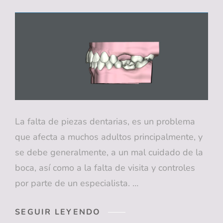
TIENES
ENCIAS
SANAS?
CLAVES
A
TENER
EN
CUENTA.
La falta de piezas dentarias, es un problema
que afecta a muchos adultos principalmente, y
se debe generalmente, a un mal cuidado de la
boca, así como a la falta de visita y controles
por parte de un especialista. …
FALTA
SEGUIR LEYENDO
DE