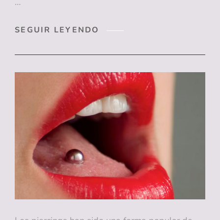
…
CUIDADO
SEGUIR LEYENDO
DENTAL
TEMPRANO:
CUÁNDO
Y
CÓMO
EMPEZAR
CON
LOS
NIÑOS