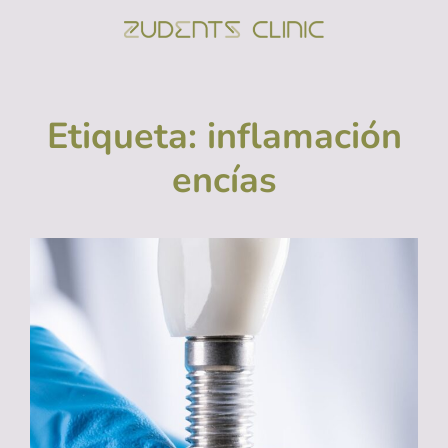
ZUDENTS
Clínica Dental En
Alicante
Etiqueta:
inflamación
encías