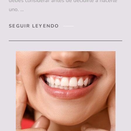
debes considerar antes de decidirte a hacerte
uno. …
LOS
SEGUIR LEYENDO
PIERCINGS
EN
LA
BOCA:
¿MODA
O
RIESGO
PARA
TU
SALUD
BUCAL?