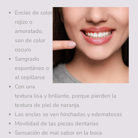
Encías de color
rojizo o
amoratado,
son de color
oscuro
Sangrado
espontáneo o
al cepillarse
Con una
textura lisa y brillante, porque pierden la
textura de piel de naranja.
Las encías se ven hinchadas y edematosas
Movilidad de las piezas dentarias
Sensación de mal sabor en la boca