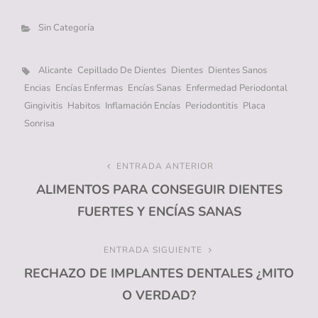
Categorías
Sin Categoría
Etiquetas,
Alicante
Cepillado De Dientes
Dientes
Dientes Sanos
Encias
Encías Enfermas
Encías Sanas
Enfermedad Periodontal
Gingivitis
Habitos
Inflamación Encías
Periodontitis
Placa
Sonrisa
Navegación
ENTRADA ANTERIOR
Entrada
ALIMENTOS PARA CONSEGUIR DIENTES
anterior
de
FUERTES Y ENCÍAS SANAS
entradas
ENTRADA SIGUIENTE
Entrada
RECHAZO DE IMPLANTES DENTALES ¿MITO
siguiente
O VERDAD?