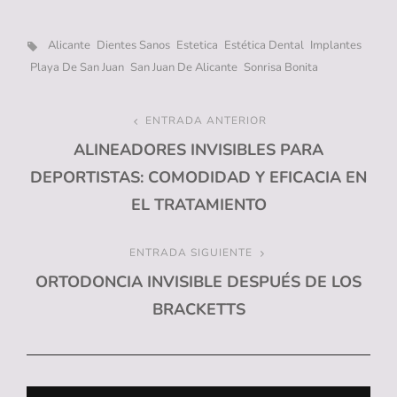
Etiquetas,
Alicante
Dientes Sanos
Estetica
Estética Dental
Implantes
Playa De San Juan
San Juan De Alicante
Sonrisa Bonita
Navegación
ENTRADA ANTERIOR
Entrada
ALINEADORES INVISIBLES PARA
anterior
de
DEPORTISTAS: COMODIDAD Y EFICACIA EN
entradas
EL TRATAMIENTO
ENTRADA SIGUIENTE
Entrada
ORTODONCIA INVISIBLE DESPUÉS DE LOS
siguiente
BRACKETTS