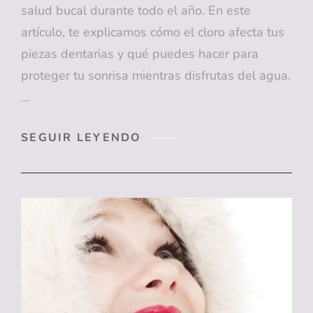
salud bucal durante todo el año. En este
artículo, te explicamos cómo el cloro afecta tus
piezas dentarias y qué puedes hacer para
proteger tu sonrisa mientras disfrutas del agua.
…
CÓMO
SEGUIR LEYENDO
EL
CLORO
AFECTA
TUS
DIENTES:
LO
QUE
NECESITAS
SABER
PARA
MANTENER