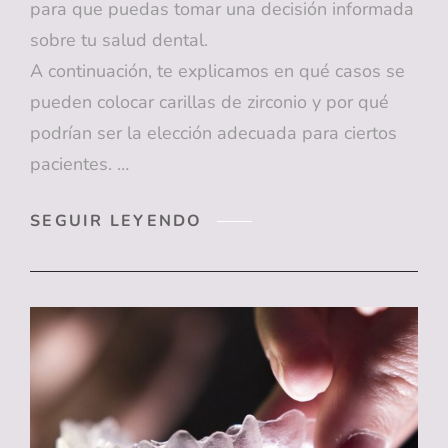
para que puedas tomar una decisión informada
sobre tu salud dental.
A continuación, te explicamos en qué casos se
pueden colocar carillas de zirconio y por qué
podrían ser la elección adecuada para ciertos
pacientes. …
CARILLAS
SEGUIR LEYENDO
DE
ZIRCONIO:
TU
ALIADO
EN
LA
BÚSQUEDA
DE
UNA
SONRISA