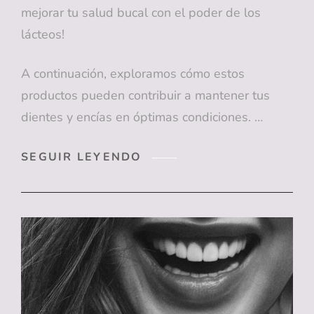
mejorar tu salud bucal con el poder de los
lácteos!
A continuación, exploramos cómo estos
productos pueden contribuir a mantener tus
dientes y encías en óptimas condiciones. …
MÁS
SEGUIR LEYENDO
QUE
CALCIO:
COMO
LOS
LÁCTEOS
CONTRIBUYEN
A
UNA
BOCA
SALUDABLE