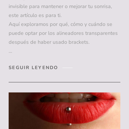
invisible para mantener o mejorar tu sonrisa,
este artículo es para ti.
Aquí exploramos por qué, cómo y cuándo se
puede optar por los alineadores transparentes
después de haber usado brackets.
…
ORTODONCIA
SEGUIR LEYENDO
INVISIBLE
DESPUÉS
DE
LOS
BRACKETTS