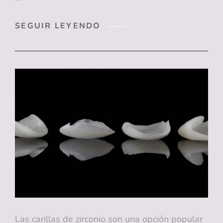
LOS
SEGUIR LEYENDO
SECRETOS
DE
UNA
SONRISA
PERFECTA:
FACTORES
CLAVE
A
CONSIDERAR
Las carillas de zirconio son una opción popular