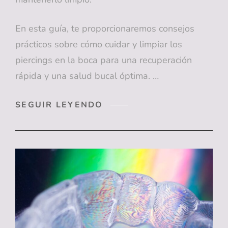
En esta guía, te proporcionaremos consejos
prácticos sobre cómo cuidar y limpiar los
piercings en la boca para una recuperación
rápida y una salud bucal óptima. …
GUIA
SEGUIR LEYENDO
COMPLETA
PARA
EL
CUIDADO
Y
LIMPIEZA
DE
LOS
PIERCINGS
EN
BOCA