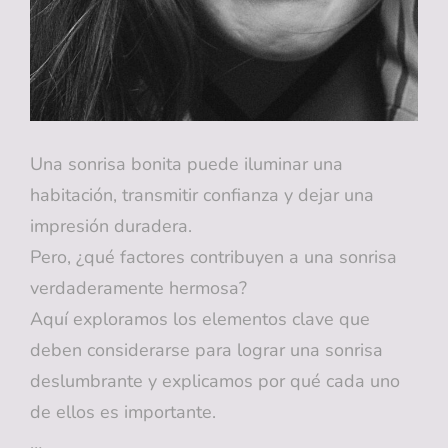
Una sonrisa bonita puede iluminar una
habitación, transmitir confianza y dejar una
impresión duradera.
Pero, ¿qué factores contribuyen a una sonrisa
verdaderamente hermosa?
Aquí exploramos los elementos clave que
deben considerarse para lograr una sonrisa
deslumbrante y explicamos por qué cada uno
de ellos es importante.
…