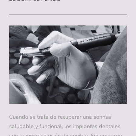
CÓMO
LIMPIAR
TUS
IMPLANTES
DENTALES
PARA
UNA
SONRISA
SALUDABLE
Y
DURADERA!
Cuando se trata de recuperar una sonrisa
saludable y funcional, los implantes dentales
son la mejor solución disponible. Sin embargo,