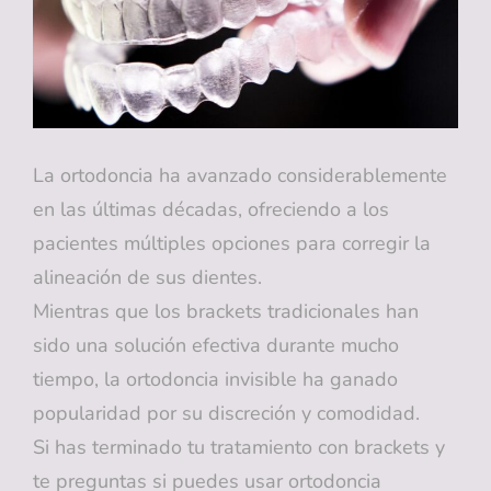
BRILLANTE
La ortodoncia ha avanzado considerablemente
en las últimas décadas, ofreciendo a los
pacientes múltiples opciones para corregir la
alineación de sus dientes.
Mientras que los brackets tradicionales han
sido una solución efectiva durante mucho
tiempo, la ortodoncia invisible ha ganado
popularidad por su discreción y comodidad.
Si has terminado tu tratamiento con brackets y
te preguntas si puedes usar ortodoncia