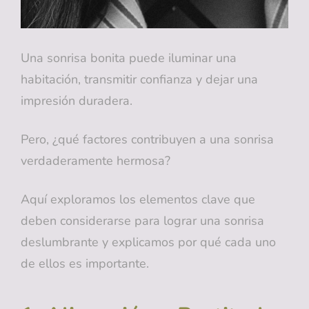
Una sonrisa bonita puede iluminar una
habitación, transmitir confianza y dejar una
impresión duradera.
Pero, ¿qué factores contribuyen a una sonrisa
verdaderamente hermosa?
Aquí exploramos los elementos clave que
deben considerarse para lograr una sonrisa
deslumbrante y explicamos por qué cada uno
de ellos es importante.