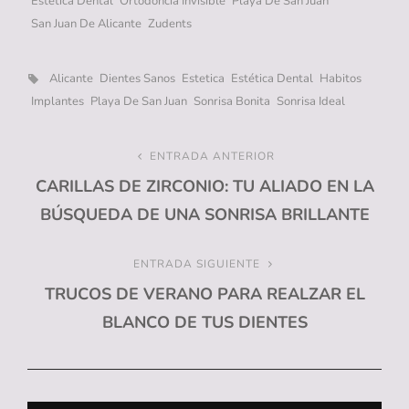
Estetica Dental
Ortodoncia Invisible
Playa De San Juan
San Juan De Alicante
Zudents
Etiquetas,
Alicante
Dientes Sanos
Estetica
Estética Dental
Habitos
Implantes
Playa De San Juan
Sonrisa Bonita
Sonrisa Ideal
Navegación
ENTRADA ANTERIOR
Entrada
CARILLAS DE ZIRCONIO: TU ALIADO EN LA
anterior
de
BÚSQUEDA DE UNA SONRISA BRILLANTE
entradas
ENTRADA SIGUIENTE
Entrada
TRUCOS DE VERANO PARA REALZAR EL
siguiente
BLANCO DE TUS DIENTES